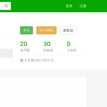
搜索
登录
注册
关注
向TA求助
发私信
20
30
0
金币数
经验值
个粉丝
主页被访问 1664 次