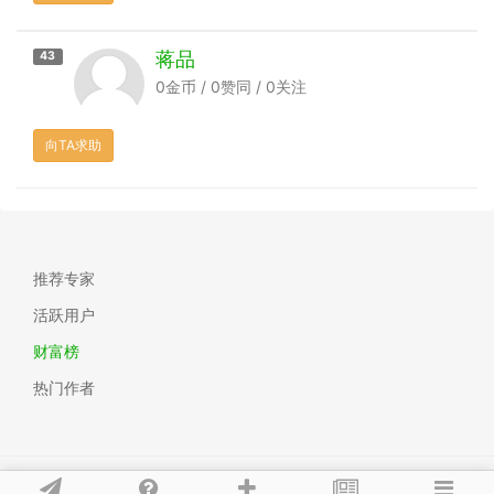
蒋品
43
0金币 / 0赞同 / 0关注
向TA求助
推荐专家
活跃用户
财富榜
热门作者
极客笔记问答
|
联系我们
|
蜀ICP备20003487号-1
|
sitemap