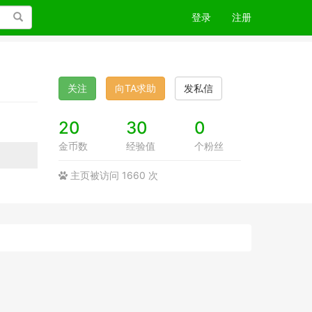
搜索
登录
注册
关注
向TA求助
发私信
20
30
0
金币数
经验值
个粉丝
主页被访问 1660 次