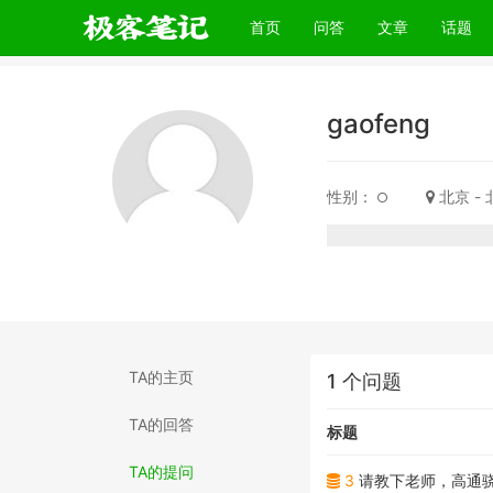
(current)
首页
问答
文章
话题
gaofeng
性别：
北京 -
TA的主页
1 个问题
TA的回答
标题
TA的提问
3
请教下老师，高通骁龙相