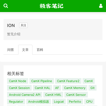
ION
关注
暂无介绍
问答
文章
百科
相关标签
CamX Node
CamX Pipeline
CamX Feature2
CamX
CamX Session
CamX HAL
AF
CamX Memory
Git
Android Camera2 API
CamX HWL
CamX Sensor
Regulator
Android模拟器
Logcat
Perfetto
CPU