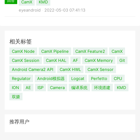
回答
CamX
KMD
eyeandroid
2022-05-03 07:41:13
相关标签
CamX Node
CamX Pipeline
CamX Feature2
CamX
CamX Session
CamX HAL
AF
CamX Memory
Git
Android Camera2 API
CamX HWL
CamX Sensor
Regulator
Android模拟器
Logcat
Perfetto
CPU
ION
AE
ISP
Camera
编译系统
环境搭建
KMD
双摄
推荐用户