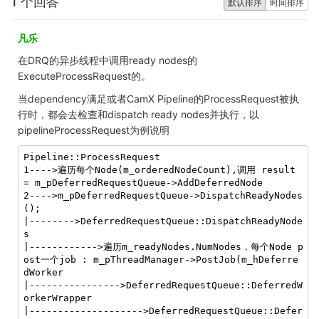
1 个回答
默认排序
时间排序
凡乐
在DRQ的异步线程中调用ready nodes的
ExecuteProcessRequest的。
当dependency满足或者CamX Pipeline的
ProcessRequest被执
行时，都会去检查和dispatch ready nodes并执行，以
pipeline
ProcessRequest为例说明
1
---->遍历每个Node(m_orderedNodeCount),调用 result 
2
---->m_pDeferredRequestQueue->DispatchReadyNodes
();

|-------->DeferredRequestQueue::DispatchReadyNode
s

|------------>遍历m_readyNodes.NumNodes，每个Node p
ost一个job : m_pThreadManager->PostJob(m_hDeferre
dWorker

|---------------->DeferredRequestQueue::DeferredW
orkerWrapper

|-------------------->DeferredRequestQueue::Defer