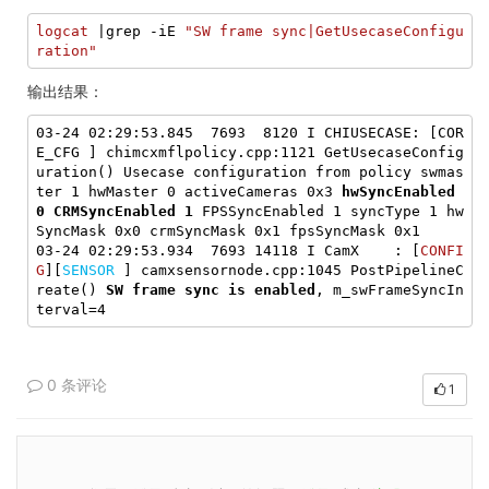
logcat
 |grep -iE 
"SW frame sync|GetUsecaseConfigu
ration"
输出结果：
03-24 02:29:53.845  7693  8120 I CHIUSECASE: [COR
E_CFG ] chimcxmflpolicy.cpp:1121 GetUsecaseConfig
uration() Usecase configuration from policy swmas
ter 1 hwMaster 0 activeCameras 0x3 
hwSyncEnabled 
0
CRMSyncEnabled 1
 FPSSyncEnabled 1 syncType 1 hw
SyncMask 0x0 crmSyncMask 0x1 fpsSyncMask 0x1

03-24 02:29:53.934  7693 14118 I CamX    : [
CONFI
G
][
SENSOR 
] camxsensornode.cpp:1045 PostPipelineC
reate() 
SW frame sync is enabled
, m_swFrameSyncIn
0 条评论
1