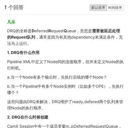
1 个回答
默认排序
时间排序
凡乐
DRQ的全称是
D
eferred
R
equest
Q
ueue，意思是
需要被延迟处理
的Request队列
，通常是因为有其他dependency未满足条件，无
法马上运行。
1. DRQ有什么作用
Pipeline XML中定义了Node间的连接顺序，但并未定义Node的执
行时机。
a.当一个Node有多个输出时，先执行后续的哪个Node？
b.当一个Pipeline中有多个Node实例时（比如多个OPE），先执行
哪个？
这些问题由DRQ来解决，
DRQ维护了ready,defered两个队列来管
理Node的执行顺序。
2. DRQ在什么时候创建
CamX Session中有一个成员变量m_pDeferredRequestQueue，