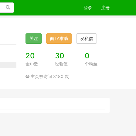
搜索
登录
注册
关注
向TA求助
发私信
20
30
0
金币数
经验值
个粉丝
主页被访问 3180 次