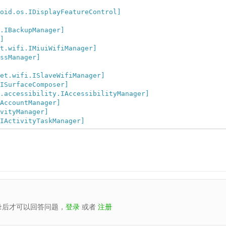
oid.os.IDisplayFeatureControl]
.IBackupManager]
]
t.wifi.IMiuiWifiManager]
ssManager]
et.wifi.ISlaveWifiManager]
ISurfaceComposer]
.accessibility.IAccessibilityManager]
AccountManager]
vityManager]
IActivityTaskManager]
录后才可以回答问题，
登录
或者
注册