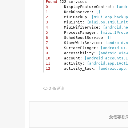
Found
0
       DisplayFeatureControl:
 [andr
1
       DockObserver:
 []
2
       MiuiBackup:
 [miui.app.backup
3
       MiuiInit:
 [miui.os.IMiuiInit
4
       MiuiWifiService:
 [android.ne
5
       ProcessManager:
 [miui.IProce
6
       SchedBoostService:
 []
7
       SlaveWifiService:
 [android.n
8
       SurfaceFlinger:
 [android.ui.
9
       accessibility:
 [android.view
10
      account:
 [android.accounts.I
11
      activity:
 [android.app.IActi
12
      activity_task:
 [android.app.
0 条评论
您需要登