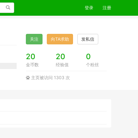
搜索
登录
注册
关注
向TA求助
发私信
20
20
0
金币数
经验值
个粉丝
主页被访问 1303 次