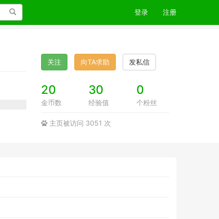
搜索
登录
注册
关注
向TA求助
发私信
20
30
0
金币数
经验值
个粉丝
主页被访问 3051 次