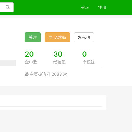
搜索
登录
注册
关注
向TA求助
发私信
20
30
0
金币数
经验值
个粉丝
主页被访问 2633 次